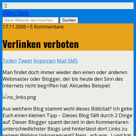
XSBlog2.0beta
17.11.2006 •
5 Kommentare
Verlinken verboten
Teilen
Tweet
Anpinnen
Mail
SMS
Man findet doch immer wieder den einen oder anderen
Webmaster oder Blogger, der bis heute den Sinn des
Internets nicht begriffen hat. Aktuelles Beispiel:
Aus welchem Blog stammt wohl dieses Bildzitat? Ich gebe
Euch einen kleinen Tipp – Dieses Blog fällt durch 2 Dinge
auf: Dieser Blogger spamt derzeit in den Kommentaren
unterschiedlichster Blogs und hinterlässt dort Links zu
seinem Weblog (inkonsequent? Nein…ach was…) und hat