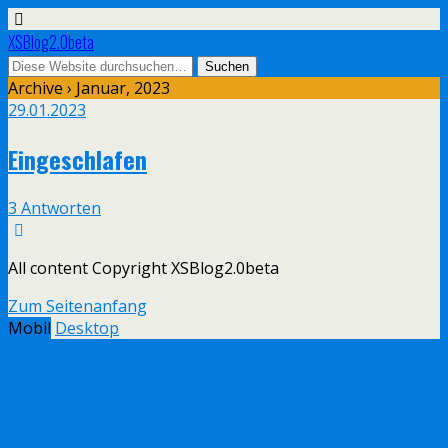
XSBlog2.0beta
Archive › Januar, 2023
29.01.2023
Eingeschlafen
3 Antworten
All content Copyright XSBlog2.0beta
Zum Seitenanfang
Mobil
Desktop