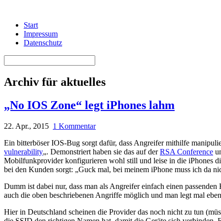
Start
Impressum
Datenschutz
Archiv für aktuelles
„No IOS Zone“ legt iPhones lahm
22. Apr., 2015
1 Kommentar
Ein bitterböser IOS-Bug sorgt dafür, dass Angreifer mithilfe manipul
vulnerability
„. Demonstriert haben sie das auf der
RSA Conference
un
Mobilfunkprovider konfigurieren wohl still und leise in die iPhones 
bei den Kunden sorgt: „Guck mal, bei meinem iPhone muss ich da nich
Dumm ist dabei nur, dass man als Angreifer einfach einen passenden
auch die oben beschriebenen Angriffe möglich und man legt mal ebe
Hier in Deutschland scheinen die Provider das noch nicht zu tun (müs
die SSID den richtigen Namen hat, damit die Geräte sich verbinden.