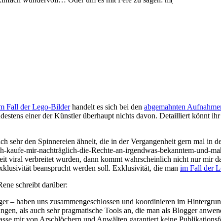
m Fall der Lego-Bilder
handelt es sich bei den
abgemahnten Aufnahm
estens einer der Künstler überhaupt nichts davon. Detailliert könnt i
 mich sehr den Spinnereien ähnelt, die in der Vergangenheit gern mal in
ch-kaufe-mir-nachträglich-die-Rechte-an-irgendwas-bekanntem-und-mahn
eit viral verbreitet wurden, dann kommt wahrscheinlich nicht nur mir da
Exklusivität beansprucht werden soll. Exklusivität, die man
im Fall der L
Rene schreibt darüber:
ger – haben uns zusammengeschlossen und koordinieren im Hintergru
gen, als auch sehr pragmatische Tools an, die man als Blogger anwen
 lasse mir von Arschlöchern und Anwälten garantiert keine Publikation