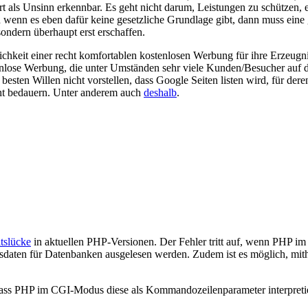
rt als Unsinn erkennbar. Es geht nicht darum, Leistungen zu schützen, 
enn es eben dafür keine gesetzliche Grundlage gibt, dann muss eine 
sondern überhaupt erst erschaffen.
hkeit einer recht komfortablen kostenlosen Werbung für ihre Erzeugnis
enlose Werbung, die unter Umständen sehr viele Kunden/Besucher auf di
sten Willen nicht vorstellen, dass Google Seiten listen wird, für deren
icht bedauern. Unter anderem auch
deshalb
.
tslücke
in aktuellen PHP-Versionen. Der Fehler tritt auf, wenn PHP i
sdaten für Datenbanken ausgelesen werden. Zudem ist es möglich, mit
ass PHP im CGI-Modus diese als Kommandozeilenparameter interpretie