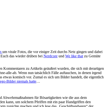
en
um virale Fotos, die vor einiger Zeit durchs Netz gingen und dabei
hr Euch das wieder drüben bei
Nerdcore
und
We like that
zu Gemüte
 den Kommentaren zu Artikeln geäußert wurden, die sich mit derartigen
e-alle-ab. Wenn nun tatsächlich Fälle auftauchen, in denen irgend
s etwas komisch vor. Zumal es sich um Bilder handelt, die eigentlich
ego-Bilder niemals hatte
…
nd Abwehrmaßnahmen für Bösartigkeiten wie die aus dem
den kann, um solchem Pfeiffen mit ein paar Handgriffen den
sform zunichte machen und ich lese das „Geschäftsgebaren“ der