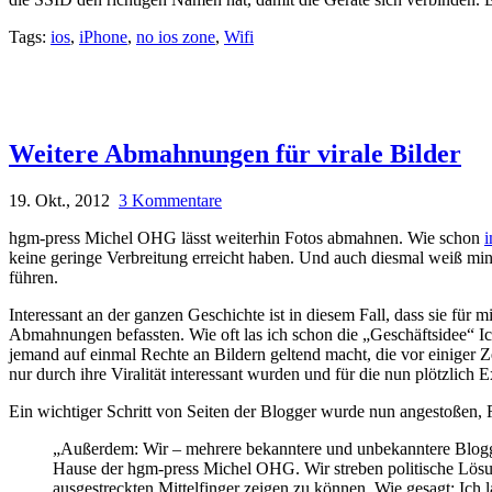
Tags:
ios
,
iPhone
,
no ios zone
,
Wifi
Weitere Abmahnungen für virale Bilder
19. Okt., 2012
3 Kommentare
hgm-press Michel OHG lässt weiterhin Fotos abmahnen. Wie schon
i
keine geringe Verbreitung erreicht haben. Und auch diesmal weiß mind
führen.
Interessant an der ganzen Geschichte ist in diesem Fall, dass sie für
Abmahnungen befassten. Wie oft las ich schon die „Geschäftsidee“ I
jemand auf einmal Rechte an Bildern geltend macht, die vor einiger Z
nur durch ihre Viralität interessant wurden und für die nun plötzlich 
Ein wichtiger Schritt von Seiten der Blogger wurde nun angestoßen, 
„Außerdem: Wir – mehrere bekanntere und unbekanntere Blog
Hause der hgm-press Michel OHG. Wir streben politische Lösun
ausgestreckten Mittelfinger zeigen zu können. Wie gesagt: Ich