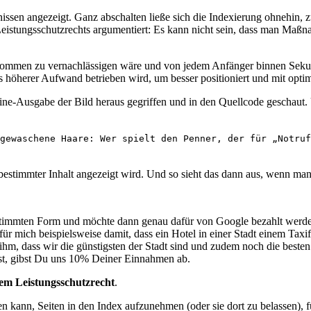
nissen angezeigt. Ganz abschalten ließe sich die Indexierung ohnehin, z
istungsschutzrechts argumentiert: Es kann nicht sein, dass man Maßn
llkommen zu vernachlässigen wäre und von jedem Anfänger binnen Sekun
s höherer Aufwand betrieben wird, um besser positioniert und mit opti
nline-Ausgabe der Bild heraus gegriffen und in den Quellcode geschaut.
gewaschene Haare: Wer spielt den Penner, der für „Notruf
bestimmter Inhalt angezeigt wird. Und so sieht das dann aus, wenn man 
bestimmten Form und möchte dann genau dafür von Google bezahlt werde
ür mich beispielsweise damit, dass ein Hotel in einer Stadt einem Tax
hm, dass wir die günstigsten der Stadt sind und zudem noch die besten
st, gibst Du uns 10% Deiner Einnahmen ab.
dem Leistungsschutzrecht
.
ann, Seiten in den Index aufzunehmen (oder sie dort zu belassen), fü