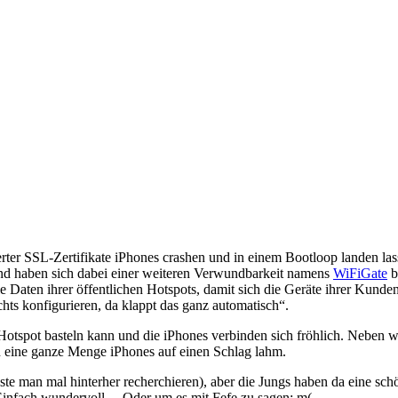
ierter SSL-Zertifikate iPhones crashen und in einem Bootloop landen l
d haben sich dabei einer weiteren Verwundbarkeit namens
WiFiGate
b
die Daten ihrer öffentlichen Hotspots, damit sich die Geräte ihrer Ku
ts konfigurieren, da klappt das ganz automatisch“.
 Hotspot basteln kann und die iPhones verbinden sich fröhlich. Neben
n eine ganze Menge iPhones auf einen Schlag lahm.
ste man mal hinterher recherchieren), aber die Jungs haben da eine sc
 Einfach wundervoll… Oder um es mit Fefe zu sagen: m(