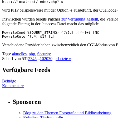
http://localhost/index.php?-s
wird PHP beispielsweise mit der Option -s ausgeführt, der Quellco
Inzwischen wurden bereits Patches
zur Verfügung gestellt
, die Versio
folgende Eintrag in der .htaccess Datei macht das möglich:
RewriteCond %{QUERY_STRING} ^(%2d|-)[^=]+$ [NC]

RewriteRule ^(.*) $1? [L]
Verschiedene Provider haben zwischenzeitlich den CGI-Modus von PH
Tags:
aktuelles
,
php
,
Security
Seite 1 von 53
1
2
3
4
5
...
10
20
30
...
»
Letzte »
Verfügbare Feeds
Beiträge
Kommentare
Sponsoren
Blog zu den Themen Fotografie und Bildbearbeitung
Ruhrlinse Tierfotografie