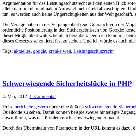
Argumentation für das Leistungsschutzrecht auf den ersten Blick sofo
allein darum, mit minimalem Aufwand mehr Geld abzuschöpfen. Und w
tun, es werden auch keine Ungerechtigkeiten aus der Welt geschafft, 
Die Verlage haben in der Vergangenheit rege Gebrauch von der Möglic
ordentliche Positionierung in den Suchergebnissen von Google: kost
dieser Möglichkeit wahrscheinlich berauben. Denn ich kann mir beim be
dieses Gesetzes schon jetzt fest zu stehen. Und ich würde es auch n
Tags:
aktuelles
,
google
,
kranke welt
,
Leistungsschutzrecht
Schwerwiegende Sicherheitslücke in PHP
4. Mai, 2012
1 Kommentar
Heise
berichtete gestern
übere eine äußerst
schwerwiegende Sicherhei
Quellcode zu sehen. Damit können beispielsweise hinterlegte Zugang
auszuführen, was das Problem noch schwerwiegender macht.
Durch das Übermitteln von Parametern in der URL kommt es dazu, d