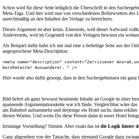
Schon wird für diese Seite lediglich die Überschrift in den Suchergeb
Meta-Tags. Und hier wird nun von verschiedenen Befürwortern des Le
unrechtmäßig an den Inhalten der Verlage zu bereichern.
Dieses Argument ist aber keins. Einerseits, weil dieser Aufwand vo
Andererseits, weil im Gegenteil von den Verlagen bewusst ein weitau
Als Beispiel dafür habe ich mir mal eine x-beliebige Seite aus der O
angesprochene Meta-Description:
<meta name="description" content="Zerrissener Anorak,un
berühmtester Auswanderer. " />
Hier wurde also dafür gesorgt, dass in den Suchergebnissen ein ganz 
Bild liefert als ganz bewusst bestimmte Inhalte an Google in einer 
spannende Argumentationskette wie ich finde. Vergleichbar wäre das f
am Bahnhof aufsammelst und derjenige ein Hotel sucht, dann erkläre i
diesen Worten. Und wenn Du diese Person dann in unser Hotel bring
Irrsinnige Vorstellung? Stimmt. Aber exakt das ist
die Logik hinter 
Ganz abgesehen von der Tatsache, dass niemand Google dazu zwingen k