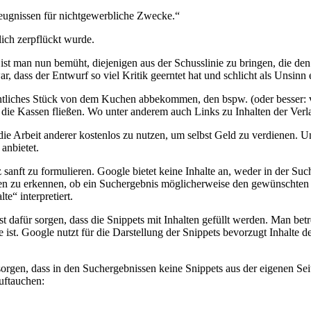
zeugnissen für nichtgewerbliche Zwecke.“
lich zerpflückt wurde.
ist man nun bemüht, diejenigen aus der Schusslinie zu bringen, die den
r, dass der Entwurf so viel Kritik geerntet hat und schlicht als Unsinn 
entliches Stück von dem Kuchen abbekommen, den bspw. (oder besser: v
ie Kassen fließen. Wo unter anderem auch Links zu Inhalten der Verl
 die Arbeit anderer kostenlos zu nutzen, um selbst Geld zu verdienen. 
 anbietet.
z sanft zu formulieren. Google bietet keine Inhalte an, weder in der S
n zu erkennen, ob ein Suchergebnis möglicherweise den gewünschten Inh
e“ interpretiert.
usst dafür sorgen, dass die Snippets mit Inhalten gefüllt werden. Man 
st. Google nutzt für die Darstellung der Snippets bevorzugt Inhalte de
rgen, dass in den Suchergebnissen keine Snippets aus der eigenen Se
auftauchen: