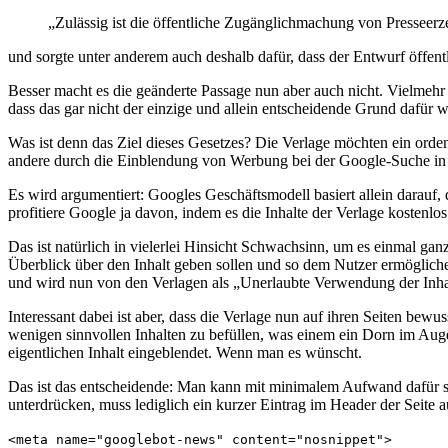
„Zulässig ist die öffentliche Zugänglichmachung von Presseer
und sorgte unter anderem auch deshalb dafür, dass der Entwurf öffent
Besser macht es die geänderte Passage nun aber auch nicht. Vielmehr 
dass das gar nicht der einzige und allein entscheidende Grund dafür wa
Was ist denn das Ziel dieses Gesetzes? Die Verlage möchten ein ord
andere durch die Einblendung von Werbung bei der Google-Suche in d
Es wird argumentiert: Googles Geschäftsmodell basiert allein darauf,
profitiere Google ja davon, indem es die Inhalte der Verlage kostenlos
Das ist natürlich in vielerlei Hinsicht Schwachsinn, um es einmal gan
Überblick über den Inhalt geben sollen und so dem Nutzer ermögliche
und wird nun von den Verlagen als „Unerlaubte Verwendung der Inhalt
Interessant dabei ist aber, dass die Verlage nun auf ihren Seiten bew
wenigen sinnvollen Inhalten zu befüllen, was einem ein Dorn im Auge i
eigentlichen Inhalt eingeblendet. Wenn man es wünscht.
Das ist das entscheidende: Man kann mit minimalem Aufwand dafür so
unterdrücken, muss lediglich ein kurzer Eintrag im Header der Seite 
<meta name="googlebot-news" content="nosnippet">