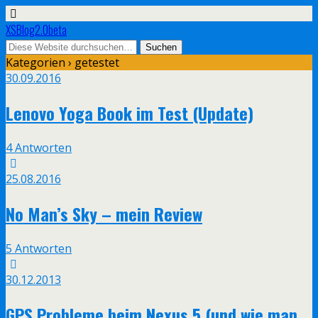
XSBlog2.0beta
Kategorien ›
getestet
30.09.2016
Lenovo Yoga Book im Test (Update)
4 Antworten
25.08.2016
No Man’s Sky – mein Review
5 Antworten
30.12.2013
GPS Probleme beim Nexus 5 (und wie man