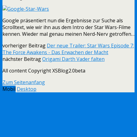
Google präsentiert nun die Ergebnisse zur Suche als
Scrolltext, wie wir ihn aus dem Intro der Star Wars-Filme
kennen. Wieder mal genau meinen Nerd-Nerv getroffen…
vorheriger Beitrag
Der neue Trailer: Star Wars Episode 7:
The Force Awakens - Das Erwachen der Macht
nächster Beitrag
Origami Darth Vader falten
All content Copyright XSBlog2.0beta
Zum Seitenanfang
Mobil
Desktop