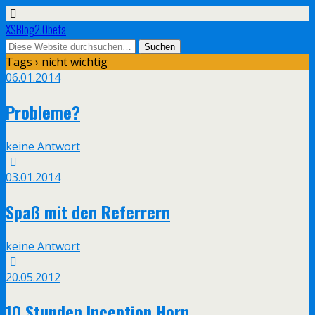
XSBlog2.0beta
Tags › nicht wichtig
06.01.2014
Probleme?
keine Antwort
03.01.2014
Spaß mit den Referrern
keine Antwort
20.05.2012
10 Stunden Inception Horn