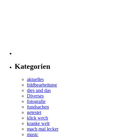
Kategorien
aktuelles
bildbearbeitung
dies und das
Diverses
fotografie
fundsachen
getestet
klick wech
kranke welt
mach mal lecker
music