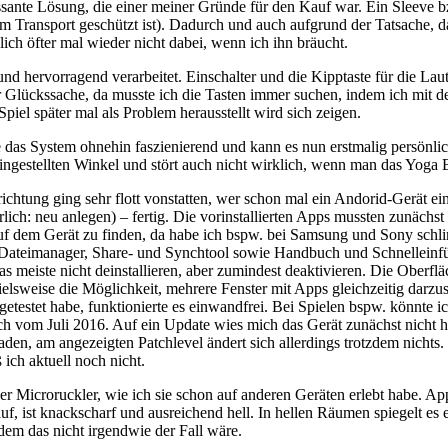
ssante Lösung, die einer meiner Gründe für den Kauf war. Ein Sleeve bzw
Transport geschützt ist). Dadurch und auch aufgrund der Tatsache, das
ch öfter mal wieder nicht dabei, wenn ich ihn bräucht.
nd hervorragend verarbeitet. Einschalter und die Kipptaste für die Lauts
 Glückssache, da musste ich die Tasten immer suchen, indem ich mit de
 Spiel später mal als Problem herausstellt wird sich zeigen.
de das System ohnehin faszienierend und kann es nun erstmalig persönli
 eingestellten Winkel und stört auch nicht wirklich, wenn man das Yog
ichtung ging sehr flott vonstatten, wer schon mal ein Andorid-Gerät ei
ch: neu anlegen) – fertig. Die vorinstallierten Apps mussten zunächst 
uf dem Gerät zu finden, da habe ich bspw. bei Samsung und Sony schli
ateimanager, Share- und Synchtool sowie Handbuch und Schnelleinführ
 das meiste nicht deinstallieren, aber zumindest deaktivieren. Die Ober
ielsweise die Möglichkeit, mehrere Fenster mit Apps gleichzeitig darzust
getestet habe, funktionierte es einwandfrei. Bei Spielen bspw. könnte ich
spatch vom Juli 2016. Auf ein Update wies mich das Gerät zunächst nich
den, am angezeigten Patchlevel ändert sich allerdings trotzdem nichts.
ich aktuell noch nicht.
r Microruckler, wie ich sie schon auf anderen Geräten erlebt habe. Apps 
f, ist knackscharf und ausreichend hell. In hellen Räumen spiegelt es
dem das nicht irgendwie der Fall wäre.