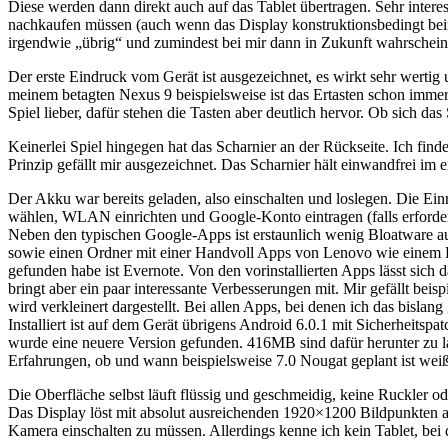
Diese werden dann direkt auch auf das Tablet übertragen. Sehr intere
nachkaufen müssen (auch wenn das Display konstruktionsbedingt beim 
irgendwie „übrig“ und zumindest bei mir dann in Zukunft wahrscheinli
Der erste Eindruck vom Gerät ist ausgezeichnet, es wirkt sehr wertig u
meinem betagten Nexus 9 beispielsweise ist das Ertasten schon immer
Spiel lieber, dafür stehen die Tasten aber deutlich hervor. Ob sich das
Keinerlei Spiel hingegen hat das Scharnier an der Rückseite. Ich fin
Prinzip gefällt mir ausgezeichnet. Das Scharnier hält einwandfrei im
Der Akku war bereits geladen, also einschalten und loslegen. Die Einr
wählen, WLAN einrichten und Google-Konto eintragen (falls erforderli
Neben den typischen Google-Apps ist erstaunlich wenig Bloatware a
sowie einen Ordner mit einer Handvoll Apps von Lenovo wie einem D
gefunden habe ist Evernote. Von den vorinstallierten Apps lässt sich
bringt aber ein paar interessante Verbesserungen mit. Mir gefällt beisp
wird verkleinert dargestellt. Bei allen Apps, bei denen ich das bislang 
Installiert ist auf dem Gerät übrigens Android 6.0.1 mit Sicherheit
wurde eine neuere Version gefunden. 416MB sind dafür herunter zu la
Erfahrungen, ob und wann beispielsweise 7.0 Nougat geplant ist weiß 
Die Oberfläche selbst läuft flüssig und geschmeidig, keine Ruckler ode
Das Display löst mit absolut ausreichenden 1920×1200 Bildpunkten au
Kamera einschalten zu müssen. Allerdings kenne ich kein Tablet, bei 