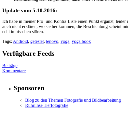
Update vom 5.10.2016:
Ich habe in meiner Pro- und Kontra-Liste einen Punkt ergänzt, leider 
auch nicht erklären, wo sie her kommen, die Beschichtung scheint mir
echt in bisschen stören.
Tags:
Android
,
getestet
,
lenovo
,
yoga
,
yoga book
Verfügbare Feeds
Beiträge
Kommentare
Sponsoren
Blog zu den Themen Fotografie und Bildbearbeitung
Ruhrlinse Tierfotografie