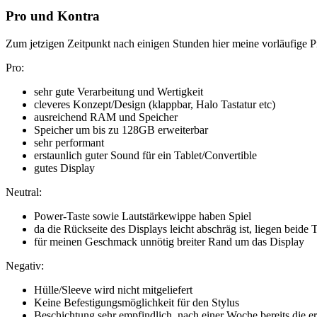
Pro und Kontra
Zum jetzigen Zeitpunkt nach einigen Stunden hier meine vorläufige Pr
Pro:
sehr gute Verarbeitung und Wertigkeit
cleveres Konzept/Design (klappbar, Halo Tastatur etc)
ausreichend RAM und Speicher
Speicher um bis zu 128GB erweiterbar
sehr performant
erstaunlich guter Sound für ein Tablet/Convertible
gutes Display
Neutral:
Power-Taste sowie Lautstärkewippe haben Spiel
da die Rückseite des Displays leicht abschräg ist, liegen beid
für meinen Geschmack unnötig breiter Rand um das Display
Negativ:
Hülle/Sleeve wird nicht mitgeliefert
Keine Befestigungsmöglichkeit für den Stylus
Beschichtung sehr empfindlich, nach einer Woche bereits die er