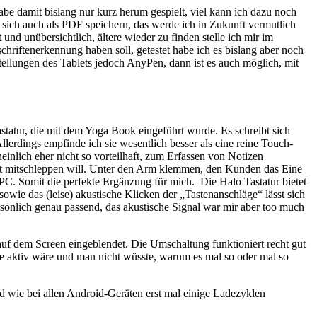
be damit bislang nur kurz herum gespielt, viel kann ich dazu noch
n sich auch als PDF speichern, das werde ich in Zukunft vermutlich
und unübersichtlich, ältere wieder zu finden stelle ich mir im
chriftenerkennung haben soll, getestet habe ich es bislang aber noch
tellungen des Tablets jedoch AnyPen, dann ist es auch möglich, mit
atur, die mit dem Yoga Book eingeführt wurde. Es schreibt sich
Allerdings empfinde ich sie wesentlich besser als eine reine Touch-
inlich eher nicht so vorteilhaft, zum Erfassen von Notizen
cht mitschleppen will. Unter den Arm klemmen, den Kunden das Eine
PC. Somit die perfekte Ergänzung für mich. Die Halo Tastatur bietet
owie das (leise) akustische Klicken der „Tastenanschläge“ lässt sich
ersönlich genau passend, das akustische Signal war mir aber too much
auf dem Screen eingeblendet. Die Umschaltung funktioniert recht gut
re aktiv wäre und man nicht wüsste, warum es mal so oder mal so
d wie bei allen Android-Geräten erst mal einige Ladezyklen