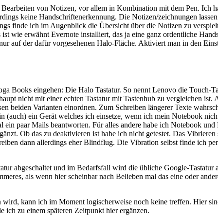
 Bearbeiten von Notizen, vor allem in Kombination mit dem Pen. Ich ha
allerdings keine Handschriftenerkennung. Die Notizen/zeichnungen lasse
gs finde ich im Augenblick die Übersicht über die Notizen zu verspielt 
st wie erwähnt Evernote installiert, das ja eine ganz ordentliche Hands
 nur auf der dafür vorgesehenen Halo-Fläche. Aktiviert man in den Eins
a Books eingehen: Die Halo Tastatur. So nennt Lenovo die Touch-Tast
rhaupt nicht mit einer echten Tastatur mit Tastenhub zu vergleichen ist. 
sen beiden Varianten einordnen. Zum Schreiben längerer Texte wahrsche
in (auch) ein Gerät welches ich einsetze, wenn ich mein Notebook ni
l ein paar Mails beantworten. Für alles andere habe ich Notebook und 
t. Ob das zu deaktivieren ist habe ich nicht getestet. Das Vibrieren s
reiben dann allerdings eher Blindflug. Die Vibration selbst finde ich p
tur abgeschaltet und im Bedarfsfall wird die übliche Google-Tastatur 
immeres, als wenn hier scheinbar nach Belieben mal das eine oder ande
 wird, kann ich im Moment logischerweise noch keine treffen. Hier sin
e ich zu einem späteren Zeitpunkt hier ergänzen.