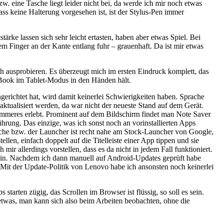
. eine Tasche liegt leider nicht bei, da werde ich mir noch etwas
s keine Halterung vorgesehen ist, ist der Stylus-Pen immer
tärke lassen sich sehr leicht ertasten, haben aber etwas Spiel. Bei
m Finger an der Kante entlang fuhr – grauenhaft. Da ist mir etwas
ch ausprobieren. Es überzeugt mich im ersten Eindruck komplett, das
a Book im Tablet-Modus in den Händen hält.
ngerichtet hat, wird damit keinerlei Schwierigkeiten haben. Sprache
aktualisiert werden, da war nicht der neueste Stand auf dem Gerät.
mmeres erlebt. Prominent auf dem Bildschirm findet man Note Saver
ung. Das einzige, was ich sonst noch an vorinstallierten Apps
fläche bzw. der Launcher ist recht nahe am Stock-Launcher von Google,
ellen, einfach doppelt auf die Titelleiste einer App tippen und sie
 mir allerdings vorstellen, dass es da nicht in jedem Fall funktioniert.
t hin. Nachdem ich dann manuell auf Android-Updates geprüft habe
 Mit der Update-Politik von Lenovo habe ich ansonsten noch keinerlei
starten zügig, das Scrollen im Browser ist flüssig, so soll es sein.
 etwas, man kann sich also beim Arbeiten beobachten, ohne die