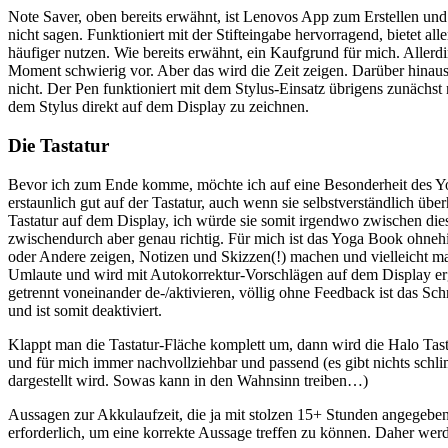
Note Saver, oben bereits erwähnt, ist Lenovos App zum Erstellen und
nicht sagen. Funktioniert mit der Stifteingabe hervorragend, bietet 
häufiger nutzen. Wie bereits erwähnt, ein Kaufgrund für mich. Allerdin
Moment schwierig vor. Aber das wird die Zeit zeigen. Darüber hinaus i
nicht. Der Pen funktioniert mit dem Stylus-Einsatz übrigens zunächst
dem Stylus direkt auf dem Display zu zeichnen.
Die Tastatur
Bevor ich zum Ende komme, möchte ich auf eine Besonderheit des Yog
erstaunlich gut auf der Tastatur, auch wenn sie selbstverständlich übe
Tastatur auf dem Display, ich würde sie somit irgendwo zwischen die
zwischendurch aber genau richtig. Für mich ist das Yoga Book ohneh
oder Andere zeigen, Notizen und Skizzen(!) machen und vielleicht ma
Umlaute und wird mit Autokorrektur-Vorschlägen auf dem Display ergänz
getrennt voneinander de-/aktivieren, völlig ohne Feedback ist das Sch
und ist somit deaktiviert.
Klappt man die Tastatur-Fläche komplett um, dann wird die Halo Tasta
und für mich immer nachvollziehbar und passend (es gibt nichts schl
dargestellt wird. Sowas kann in den Wahnsinn treiben…)
Aussagen zur Akkulaufzeit, die ja mit stolzen 15+ Stunden angegeben
erforderlich, um eine korrekte Aussage treffen zu können. Daher werd