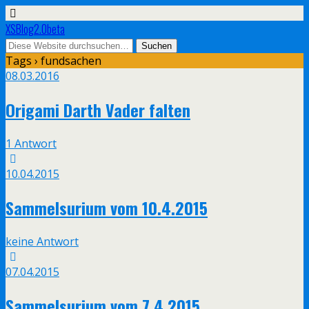
XSBlog2.0beta
Tags › fundsachen
08.03.2016
Origami Darth Vader falten
1 Antwort
10.04.2015
Sammelsurium vom 10.4.2015
keine Antwort
07.04.2015
Sammelsurium vom 7.4.2015