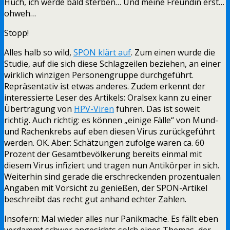
Huch, ich werde bald sterben… Und meine Freundin erst…
ohweh…
Stopp!
Alles halb so wild,
SPON klärt auf
. Zum einen wurde die
Studie, auf die sich diese Schlagzeilen beziehen, an einer
wirklich winzigen Personengruppe durchgeführt.
Repräsentativ ist etwas anderes. Zudem erkennt der
interessierte Leser des Artikels: Oralsex kann zu einer
Übertragung von
HPV-Viren
führen. Das ist soweit
richtig. Auch richtig: es können „einige Fälle“ von Mund-
und Rachenkrebs auf eben diesen Virus zurückgeführt
werden. OK. Aber: Schätzungen zufolge waren ca. 60
Prozent der Gesamtbevölkerung bereits einmal mit
diesem Virus infiziert und tragen nun Antikörper in sich.
Weiterhin sind gerade die erschreckenden prozentualen
Angaben mit Vorsicht zu genießen, der SPON-Artikel
beschreibt das recht gut anhand echter Zahlen.
Insofern: Mal wieder alles nur Panikmache. Es fällt eben
verdammt schwer angesichts solch eines Themas, der