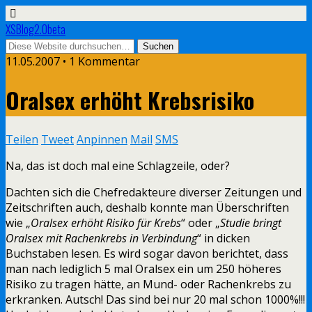
XSBlog2.0beta
11.05.2007 •
1 Kommentar
Oralsex erhöht Krebsrisiko
Teilen
Tweet
Anpinnen
Mail
SMS
Na, das ist doch mal eine Schlagzeile, oder?
Dachten sich die Chefredakteure diverser Zeitungen und
Zeitschriften auch, deshalb konnte man Überschriften
wie „
Oralsex erhöht Risiko für Krebs
“ oder „
Studie bringt
Oralsex mit Rachenkrebs in Verbindung
“ in dicken
Buchstaben lesen. Es wird sogar davon berichtet, dass
man nach lediglich 5 mal Oralsex ein um 250 höheres
Risiko zu tragen hätte, an Mund- oder Rachenkrebs zu
erkranken. Autsch! Das sind bei nur 20 mal schon 1000%!!!