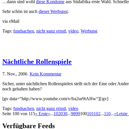
…dann sind wohl
diese Kondome
aus Südafrika erste Wahl. Schnell
Sehr schön ist auch
dieser Werbspot
.
via eMail
Tags:
fundsachen
,
nicht ganz ernstl
,
video
,
Werbung
Nächtliche Rollenspiele
7. Nov., 2006
Kein Kommentar
Sicher, unter nächtlichen Rollenspielen stellt sich der Eine oder An
noch gehalten haben?
[gv data=“http://www.youtube.com/v/fra2ur9tAHw“][/gv]
Tags:
fundsachen
,
nicht ganz ernstl
,
video
Seite 100 von 115
« Erste
«
...
10
20
30
...
98
99
100
101
102
...
110
...
»
Letzte
Verfügbare Feeds