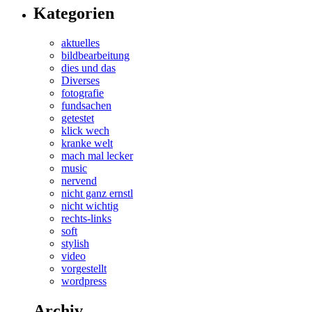
Kategorien
aktuelles
bildbearbeitung
dies und das
Diverses
fotografie
fundsachen
getestet
klick wech
kranke welt
mach mal lecker
music
nervend
nicht ganz ernstl
nicht wichtig
rechts-links
soft
stylish
video
vorgestellt
wordpress
Archiv