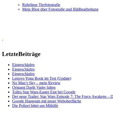
Ruhrlinse Tierfotografie
Mein Blog über Fotografie und Bildbearbeitung
Letzte
Beiträge
Eingeschlafen
Eingeschlafen
Eingeschlafen
Lenovo Yoga Book im Test (Update)
No Man’s Sky – mein Review
Origami Darth Vader falten
Tolles Star Wars-Easter Egg bei Google
Der neue Trailer: Star Wars Episode 7: The Force Awakens –
Google Hangouts mit neuer Weboberfläche
Die Polizei bittet um Mithilfe