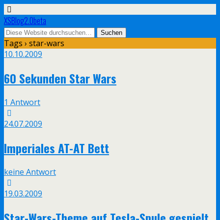
XSBlog2.0beta
Tags › star-wars
10.10.2009
60 Sekunden Star Wars
1 Antwort
24.07.2009
Imperiales AT-AT Bett
keine Antwort
19.03.2009
Star-Wars-Theme auf Tesla-Spule gespielt