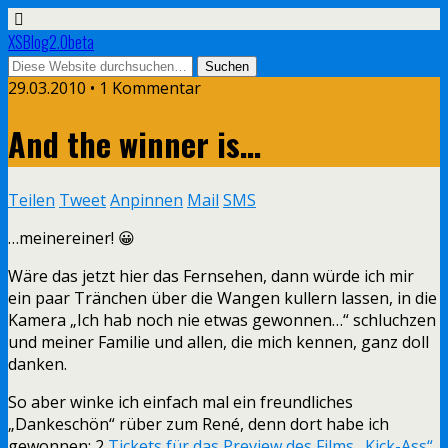
XSBlog2.0beta
29.03.2010 •
1 Kommentar
And the winner is…
Teilen
Tweet
Anpinnen
Mail
SMS
…meinereiner! 😀
Wäre das jetzt hier das Fernsehen, dann würde ich mir
ein paar Tränchen über die Wangen kullern lassen, in die
Kamera „Ich hab noch nie etwas gewonnen…“ schluchzen
und meiner Familie und allen, die mich kennen, ganz doll
danken.
So aber winke ich einfach mal ein freundliches
„Dankeschön“ rüber zum René, denn dort habe ich
gewonnen: 2
Tickets für das Preview des Films „Kick-Ass“
.