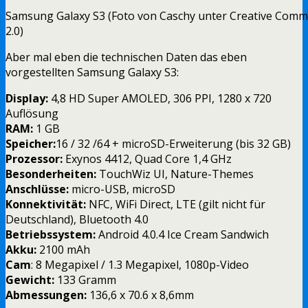
Samsung Galaxy S3 (Foto von Caschy unter Creative Com
2.0)
Aber mal eben die technischen Daten das eben
vorgestellten Samsung Galaxy S3:
Display:
4,8 HD Super AMOLED, 306 PPI, 1280 x 720
Auflösung
RAM:
1 GB
Speicher:
16 / 32 /64 + microSD-Erweiterung (bis 32 GB)
Prozessor:
Exynos 4412, Quad Core 1,4 GHz
Besonderheiten:
TouchWiz UI, Nature-Themes
Anschlüsse:
micro-USB, microSD
Konnektivität:
NFC, WiFi Direct, LTE (gilt nicht für
Deutschland), Bluetooth 4.0
Betriebssystem:
Android 4.0.4 Ice Cream Sandwich
Akku:
2100 mAh
Cam
: 8 Megapixel / 1.3 Megapixel, 1080p-Video
Gewicht:
133 Gramm
Abmessungen:
136,6 x 70.6 x 8,6mm