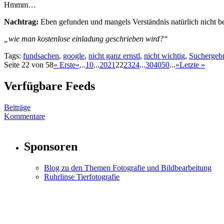
Hmmm…
Nachtrag:
Eben gefunden und mangels Verständnis natürlich nicht bea
„wie man kostenlose einladung geschrieben wird?“
Tags:
fundsachen
,
google
,
nicht ganz ernstl
,
nicht wichtig
,
Suchergebn
Seite 22 von 58
« Erste
«
...
10
...
20
21
22
23
24
...
30
40
50
...
»
Letzte »
Verfügbare Feeds
Beiträge
Kommentare
Sponsoren
Blog zu den Themen Fotografie und Bildbearbeitung
Ruhrlinse Tierfotografie