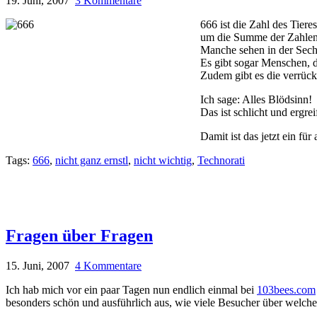
19. Juni, 2007
3 Kommentare
666 ist die Zahl des Tiere
um die Summe der Zahlen 
Manche sehen in der Sech
Es gibt sogar Menschen, 
Zudem gibt es die verrückt
Ich sage: Alles Blödsinn!
Das ist schlicht und ergr
Damit ist das jetzt ein für 
Tags:
666
,
nicht ganz ernstl
,
nicht wichtig
,
Technorati
Fragen über Fragen
15. Juni, 2007
4 Kommentare
Ich hab mich vor ein paar Tagen nun endlich einmal bei
103bees.com
besonders schön und ausführlich aus, wie viele Besucher über wel