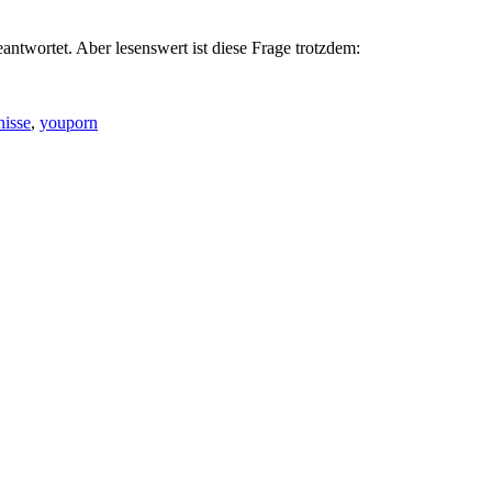
ntwortet. Aber lesenswert ist diese Frage trotzdem:
isse
,
youporn