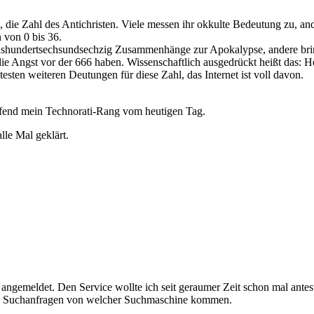
s, die Zahl des Antichristen. Viele messen ihr okkulte Bedeutung zu, an
von 0 bis 36.
shundertsechsundsechzig Zusammenhänge zur Apokalypse, andere brin
die Angst vor der 666 haben. Wissenschaftlich ausgedrückt heißt das:
esten weiteren Deutungen für diese Zahl, das Internet ist voll davon.
eifend mein Technorati-Rang vom heutigen Tag.
alle Mal geklärt.
angemeldet. Den Service wollte ich seit geraumer Zeit schon mal antes
che Suchanfragen von welcher Suchmaschine kommen.