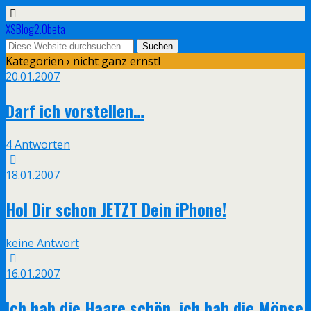
XSBlog2.0beta
Kategorien ›
nicht ganz ernstl
20.01.2007
Darf ich vorstellen…
4 Antworten
18.01.2007
Hol Dir schon JETZT Dein iPhone!
keine Antwort
16.01.2007
Ich hab die Haare schön, ich hab die Möpse