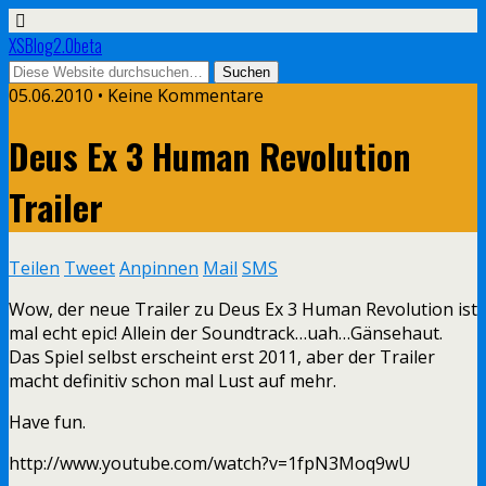
XSBlog2.0beta
05.06.2010 •
Keine Kommentare
Deus Ex 3 Human Revolution
Trailer
Teilen
Tweet
Anpinnen
Mail
SMS
Wow, der neue Trailer zu Deus Ex 3 Human Revolution ist
mal echt epic! Allein der Soundtrack…uah…Gänsehaut.
Das Spiel selbst erscheint erst 2011, aber der Trailer
macht definitiv schon mal Lust auf mehr.
Have fun.
http://www.youtube.com/watch?v=1fpN3Moq9wU