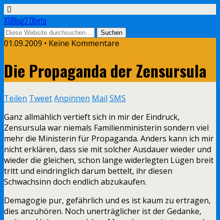
XSBlog2.0beta
01.09.2009 •
Keine Kommentare
Die Propaganda der Zensursula
Teilen
Tweet
Anpinnen
Mail
SMS
Ganz allmählich vertieft sich in mir der Eindruck,
Zensursula war niemals Familienministerin sondern viel
mehr die Ministerin für Propaganda. Anders kann ich mir
nicht erklären, dass sie mit solcher Ausdauer wieder und
wieder die gleichen, schon lange widerlegten Lügen breit
tritt und eindringlich darum bettelt, ihr diesen
Schwachsinn doch endlich abzukaufen.
Demagogie pur, gefährlich und es ist kaum zu ertragen,
dies anzuhören. Noch unerträglicher ist der Gedanke,