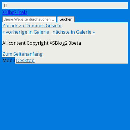
XSBlog2.0beta
Zurück zu Dummes Gesicht
« vorherige in Galerie
nächste in Galerie »
All content Copyright XSBlog2.0beta
Zum Seitenanfang
Mobil
Desktop