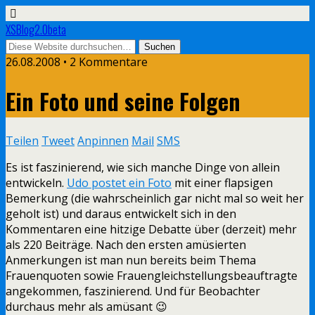
XSBlog2.0beta
26.08.2008 •
2 Kommentare
Ein Foto und seine Folgen
Teilen
Tweet
Anpinnen
Mail
SMS
Es ist faszinierend, wie sich manche Dinge von allein
entwickeln.
Udo postet ein Foto
mit einer flapsigen
Bemerkung (die wahrscheinlich gar nicht mal so weit her
geholt ist) und daraus entwickelt sich in den
Kommentaren eine hitzige Debatte über (derzeit) mehr
als 220 Beiträge. Nach den ersten amüsierten
Anmerkungen ist man nun bereits beim Thema
Frauenquoten sowie Frauengleichstellungsbeauftragte
angekommen, faszinierend. Und für Beobachter
durchaus mehr als amüsant 😉