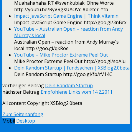
Muahahahaha RT @svenkubiak: Ohne Worte
http://youtu.be/RyVRgXUAOVc #dieter #fb
Impact JavaScript Game Engine | Think Vitamin
Impact JavaScript Game Engine http://goo.gl/3nBrx
YouTube – Australian Open – reaction from Andy
Murray’s local
Australian Open – reaction from Andy Murray's
local http://goo.gl/qkRoe
YouTube – Mike Proctor Extreme Peel Out
Mike Proctor Extreme Peel Out http://goo.gl/soAlu
Dein Random Startup | fundsachen | XSBlog2.0beta
Dein Random Startup http://goo.gl/fb/rV14C
vorheriger Beitrag
Dein Random Startup
nächster Beitrag
Empfohlene Links vom 14.2.2011
All content Copyright XSBlog2.0beta
Zum Seitenanfang
Mobil
Desktop