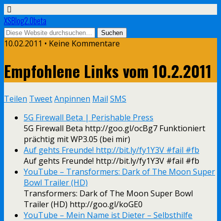
XSBlog2.0beta
10.02.2011 •
Keine Kommentare
Empfohlene Links vom 10.2.2011
Teilen
Tweet
Anpinnen
Mail
SMS
5G Firewall Beta | Perishable Press
5G Firewall Beta http://goo.gl/ocBg7 Funktioniert
prächtig mit WP3.05 (bei mir)
Auf gehts Freunde! http://bit.ly/fy1Y3V #fail #fb
Auf gehts Freunde! http://bit.ly/fy1Y3V #fail #fb
YouTube – Transformers: Dark of The Moon Super
Bowl Trailer (HD)
Transformers: Dark of The Moon Super Bowl
Trailer (HD) http://goo.gl/koGE0
YouTube – Mein Name ist Dieter – Selbsthilfe