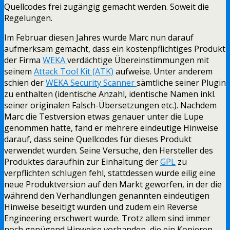
Quellcodes frei zugängig gemacht werden. Soweit die
Regelungen.
Im Februar diesen Jahres wurde Marc nun darauf
aufmerksam gemacht, dass ein kostenpflichtiges Produkt
der Firma
WEKA
verdächtige Übereinstimmungen mit
seinem
Attack Tool Kit (ATK)
aufweise. Unter anderem
schien der
WEKA Security Scanner
sämtliche seiner Plugin
zu enthalten (identische Anzahl, identische Namen inkl.
seiner originalen Falsch-Übersetzungen etc.). Nachdem
Marc die Testversion etwas genauer unter die Lupe
genommen hatte, fand er mehrere eindeutige Hinweise
darauf, dass seine Quellcodes für dieses Produkt
verwendet wurden. Seine Versuche, den Hersteller des
Produktes daraufhin zur Einhaltung der
GPL
zu
verpflichten schlugen fehl, stattdessen wurde eilig eine
neue Produktversion auf den Markt geworfen, in der die
während den Verhandlungen genannten eindeutigen
Hinweise beseitigt wurden und zudem ein Reverse
Engineering erschwert wurde. Trotz allem sind immer
noch genügend Hinweise vorhanden, die ein Kopieren