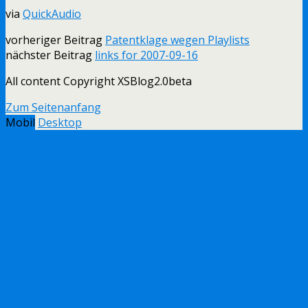
via
QuickAudio
vorheriger Beitrag
Patentklage wegen Playlists
nächster Beitrag
links for 2007-09-16
All content Copyright XSBlog2.0beta
Zum Seitenanfang
Mobil
Desktop