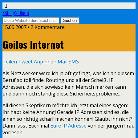
XSBlog2.0beta
15.09.2007 •
2 Kommentare
Geiles Internet
Teilen
Tweet
Anpinnen
Mail
SMS
Als Netzwerker werd ich ja oft gefragt, was ich an diesem
Beruf so toll finde. Routing und all der Scheiß, IP
Adressen, die sich sowieso kein Mensch merken kann
und dann noch ständig diese Sicherheitsprobleme…
All diesen Skeptikern möchte ich jetzt mal eines sagen:
Ihr habt keine Ahnung! Gerade IP Adressen sind es, die
einen so richtig scharf machen können! Glaubt ihr nicht?
Dann lasst Euch mal
Eure IP Adresse
von der jungen Frau
vorlesen.