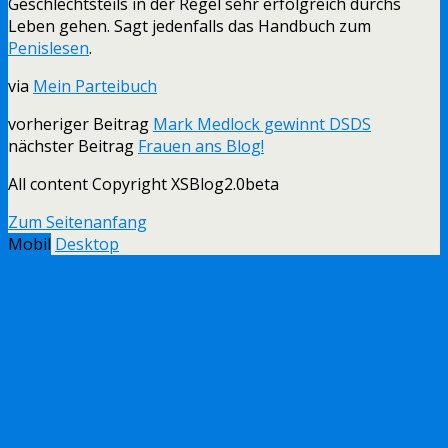
Geschlechtsteils in der Regel sehr erfolgreich durchs
Leben gehen. Sagt jedenfalls das Handbuch zum
Penislesen
.
via
Mein Parteibuch
vorheriger Beitrag
Mark Medlock gewinnt DSDS
nächster Beitrag
Frauen ans Blog!
All content Copyright XSBlog2.0beta
Zum Seitenanfang
Mobil
Desktop