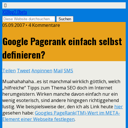
XSBlog2.0beta
05.09.2007 •
4 Kommentare
Google Pagerank einfach selbst
definieren?
Teilen
Tweet
Anpinnen
Mail
SMS
Muahahahaha…es ist manchmal wirklich göttlich, welch
„hilfreiche“ Tipps zum Thema SEO doch im Internet
herumgeistern. Wirken manche davon einfach nur ein
wenig esoterisch, sind andere hingegen richtiggehend
lustig. Wie beispielsweise der, den ich als Link heute
hier
gesehen habe:
Googles PageRank(TM)-Wert im META-
Element einer Webseite festlegen
.