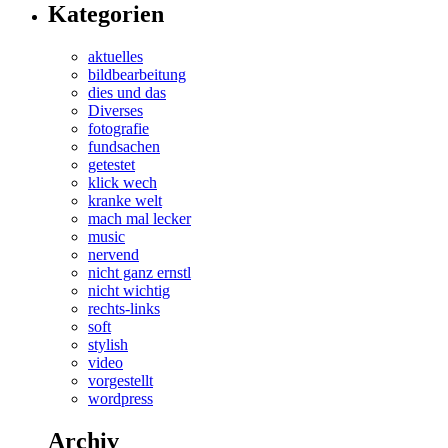
Kategorien
aktuelles
bildbearbeitung
dies und das
Diverses
fotografie
fundsachen
getestet
klick wech
kranke welt
mach mal lecker
music
nervend
nicht ganz ernstl
nicht wichtig
rechts-links
soft
stylish
video
vorgestellt
wordpress
Archiv