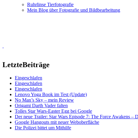
Ruhrlinse Tierfotografie
Mein Blog über Fotografie und Bildbearbeitung
Letzte
Beiträge
Eingeschlafen
Eingeschlafen
Eingeschlafen
Lenovo Yoga Book im Test (Update)
No Man’s Sky – mein Review
Origami Darth Vader falten
Tolles Star Wars-Easter Egg bei Google
Der neue Trailer: Star Wars Episode 7: The Force Awakens –
Google Hangouts mit neuer Weboberfläche
Die Polizei bittet um Mithilfe