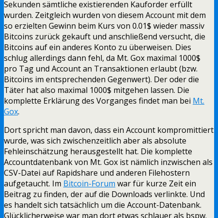
Sekunden sämtliche existierenden Kauforder erfüllt
wurden. Zeitgleich wurden von diesem Account mit dem
so erzielten Gewinn beim Kurs von 0.01$ wieder massiv
Bitcoins zurück gekauft und anschließend versucht, die
Bitcoins auf ein anderes Konto zu überweisen. Dies
schlug allerdings dann fehl, da Mt. Gox maximal 1000$
pro Tag und Account an Transaktionen erlaubt (bzw.
Bitcoins im entsprechenden Gegenwert). Der oder die
Täter hat also maximal 1000$ mitgehen lassen. Die
komplette Erklärung des Vorganges findet man bei
Mt.
Gox
.
Dort spricht man davon, dass ein Account kompromittiert
wurde, was sich zwischenzeitlich aber als absolute
Fehleinschätzung herausgestellt hat. Die komplette
Accountdatenbank von Mt. Gox ist nämlich inzwischen als
CSV-Datei auf Rapidshare und anderen Filehostern
aufgetaucht. Im
Bitcoin-Forum
war für kurze Zeit ein
Beitrag zu finden, der auf die Downloads verlinkte. Und
es handelt sich tatsächlich um die Account-Datenbank.
Glücklicherweise war man dort etwas schlauer als bspw.