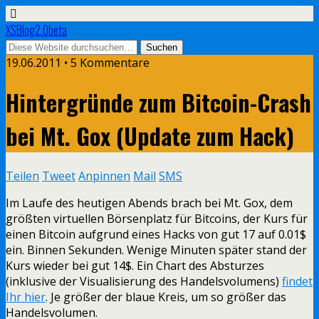
XSBlog2.0beta
19.06.2011 •
5 Kommentare
Hintergründe zum Bitcoin-Crash
bei Mt. Gox (Update zum Hack)
Teilen
Tweet
Anpinnen
Mail
SMS
Im Laufe des heutigen Abends brach bei Mt. Gox, dem
größten virtuellen Börsenplatz für Bitcoins, der Kurs für
einen Bitcoin aufgrund eines Hacks von gut 17 auf 0.01$
ein. Binnen Sekunden. Wenige Minuten später stand der
Kurs wieder bei gut 14$. Ein Chart des Absturzes
(inklusive der Visualisierung des Handelsvolumens)
findet
Ihr hier
. Je größer der blaue Kreis, um so größer das
Handelsvolumen.