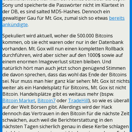
Sony und speicherte die Passwörter nicht im Klartext in
der DB, es sind salted MD5-Hashes. Dennoch ein
gewaltiger Gau für Mt. Gox, zumal sich so etwas
bereits
ankündigte
.
Spekuliert wird aktuell, woher die 500.000 Bitcoins
kommen, ob sie echt waren oder nur in der Datenbank
vorhanden. Mt. Gox will nun einen kompletten Rollback
durchführen, wird aber sicher auf den 1000$ sowie auf
einem enormen Imageverlust sitzen bleiben. Und
natürlich hört man auch jetzt schon genügend Stimmen
die davon sprechen, dass das wohl das Ende der Bitcoins
sei. Nur muss man hier ganz klar sehen: Mt. Gox ist nichts
weiter als ein Handelsplatz für Bitcoins, Mt. Gox ist nicht
Bitcoin. Handelsplätze gibt es weitaus mehr (bspw.
Bitcoin Market
,
Bitcoin7
oder
TradeHill
), so wie es überall
auf der Welt Börsen gibt. Allerdings wird der Hack
dennoch das Vertrauen in den Bitcoin für die nächste Zeit
schwächen, auch weil die Berichterstattung in den
nächsten Tagen sicherlich genau in diese Kerbe schlagen