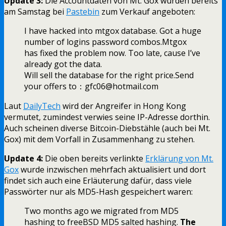
Update 3:
Die Accountdaten von Mt. Gox wurden bereits
am Samstag bei
Pastebin
zum Verkauf angeboten:
I have hacked into mtgox database. Got a huge
number of logins password combos.Mtgox
has fixed the problem now. Too late, cause I’ve
already got the data.
Will sell the database for the right price.Send
your offers to：gfc06@hotmail.com
Laut
DailyTech
wird der Angreifer in Hong Kong
vermutet, zumindest verwies seine IP-Adresse dorthin.
Auch scheinen diverse Bitcoin-Diebstähle (auch bei Mt.
Gox) mit dem Vorfall in Zusammenhang zu stehen.
Update 4:
Die oben bereits verlinkte
Erklärung von Mt.
Gox
wurde inzwischen mehrfach aktualisiert und dort
findet sich auch eine Erläuterung dafür, dass viele
Passwörter nur als MD5-Hash gespeichert waren:
Two months ago we migrated from MD5
hashing to freeBSD MD5 salted hashing.
The