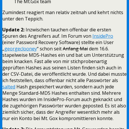
The Mt.Gox team
Zumindest reagiert man relativ zeitnah und kehrt nichts
unter den Teppich.
Update 2:
Inzwischen tauchen offenbar die ersten
Spuren des Angreifers auf. Im Forum von
InsidePro
(einer Password Recovery Software) stellte ein User
„
georgeclooney
“ schon seit
Anfang Mai
dem 16.6.
stapelweise MD5-Hashes ein und bat um Unterstützung
beim knacken. Fast alle von mir stichprobenartig
geprüften Hashes aus seinen Listen finden sich auch in
der CSV-Datei, die veröffentlicht wurde. Und dabei musste
ich feststellen, dass offenbar nicht alle Passwörter als
salted
Hash gespeichert wurden, sondern auch jede
Menge Standard-MD5 Hashes enthalten sind. Mehrere
Hashes wurden im InsidePro-Forum auch geknackt und
die zugehörigen Passwörter wurden geposted. Es ist also
ziemlich sicher, dass der Angreifer wesentlich mehr als
nur ein Konto bei Mt. Gox kompromittieren konnte.