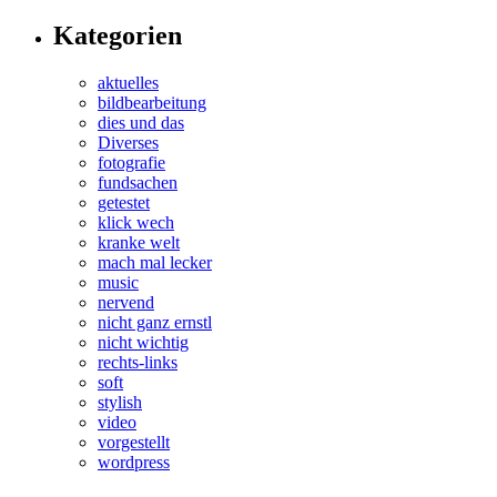
Kategorien
aktuelles
bildbearbeitung
dies und das
Diverses
fotografie
fundsachen
getestet
klick wech
kranke welt
mach mal lecker
music
nervend
nicht ganz ernstl
nicht wichtig
rechts-links
soft
stylish
video
vorgestellt
wordpress