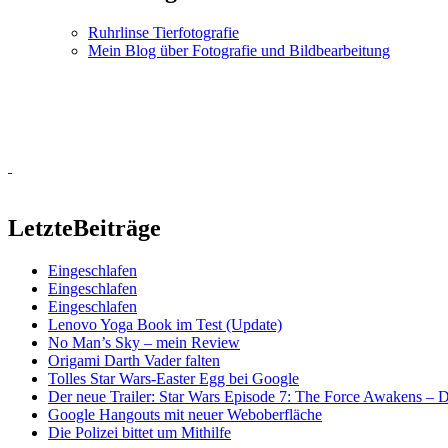
Ruhrlinse Tierfotografie
Mein Blog über Fotografie und Bildbearbeitung
Letzte
Beiträge
Eingeschlafen
Eingeschlafen
Eingeschlafen
Lenovo Yoga Book im Test (Update)
No Man’s Sky – mein Review
Origami Darth Vader falten
Tolles Star Wars-Easter Egg bei Google
Der neue Trailer: Star Wars Episode 7: The Force Awakens –
Google Hangouts mit neuer Weboberfläche
Die Polizei bittet um Mithilfe