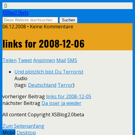
XSBlog2.0beta
06.12.2008 •
Keine Kommentare
links for 2008-12-06
Teilen
Tweet
Anpinnen
Mail
SMS
Und plötzlich bist Du Terrorist
Audio
(tags:
Deutschland
Terror
)
vorheriger Beitrag
links for 2008-12-05
nächster Beitrag
Da isser ja wieder
All content Copyright XSBlog2.0beta
Zum Seitenanfang
Mobil
Desktop