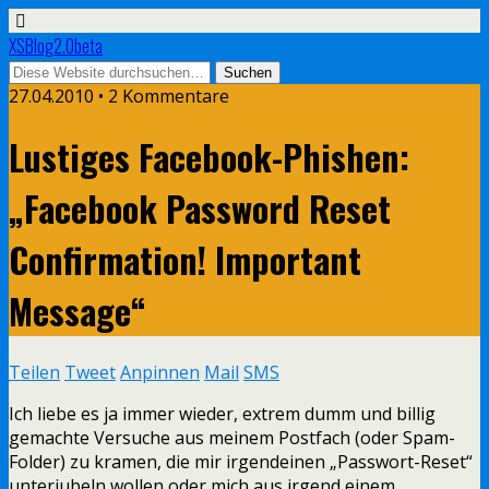
XSBlog2.0beta
27.04.2010 •
2 Kommentare
Lustiges Facebook-Phishen:
„Facebook Password Reset
Confirmation! Important
Message“
Teilen
Tweet
Anpinnen
Mail
SMS
Ich liebe es ja immer wieder, extrem dumm und billig
gemachte Versuche aus meinem Postfach (oder Spam-
Folder) zu kramen, die mir irgendeinen „Passwort-Reset“
unterjubeln wollen oder mich aus irgend einem