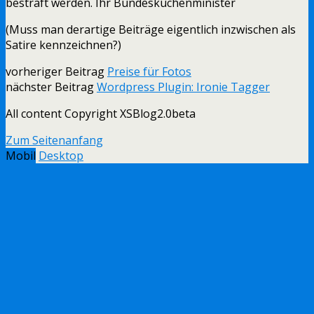
bestraft werden. Ihr Bundesküchenminister
(Muss man derartige Beiträge eigentlich inzwischen als
Satire kennzeichnen?)
vorheriger Beitrag
Preise für Fotos
nächster Beitrag
Wordpress Plugin: Ironie Tagger
All content Copyright XSBlog2.0beta
Zum Seitenanfang
Mobil
Desktop