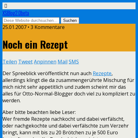
XSBlog2.0beta
25.01.2007 •
3 Kommentare
Noch ein Rezept
Teilen
Tweet
Anpinnen
Mail
SMS
Der Spreeblick veröffentlicht nun auch
Rezepte
,
allerdings klingt die da zusammengerührte Mischung für
mich nicht sehr appetitlich und zudem scheint mir das
alles für Otto-Normal-Blogger doch viel zu kompliziert zu
werden.
Aber bitte beachten liebe Leser:
Wer fremde Rezepte nachkocht und dabei verfälscht,
oder nachgekochte und dabei verfälschte zum Verzehr
bringt, kann mit bis zu 20 Brötchen zu je 500 Euro