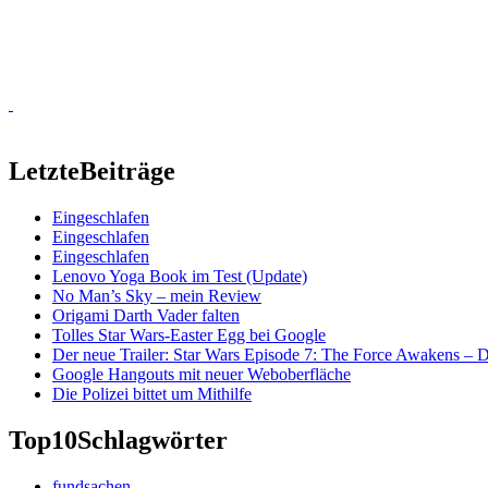
Letzte
Beiträge
Eingeschlafen
Eingeschlafen
Eingeschlafen
Lenovo Yoga Book im Test (Update)
No Man’s Sky – mein Review
Origami Darth Vader falten
Tolles Star Wars-Easter Egg bei Google
Der neue Trailer: Star Wars Episode 7: The Force Awakens –
Google Hangouts mit neuer Weboberfläche
Die Polizei bittet um Mithilfe
Top10
Schlagwörter
fundsachen