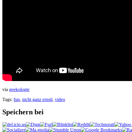
via
geekologie
Tags:
fun
,
nicht ganz ernstl
,
video
Speichern bei