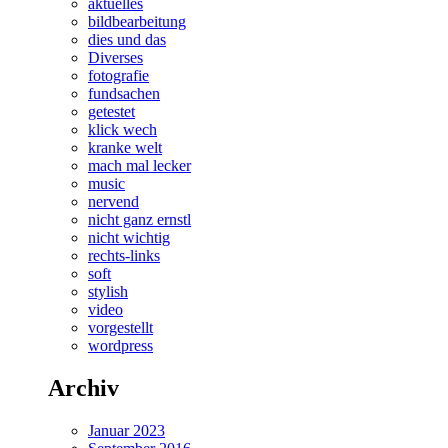
aktuelles
bildbearbeitung
dies und das
Diverses
fotografie
fundsachen
getestet
klick wech
kranke welt
mach mal lecker
music
nervend
nicht ganz ernstl
nicht wichtig
rechts-links
soft
stylish
video
vorgestellt
wordpress
Archiv
Januar 2023