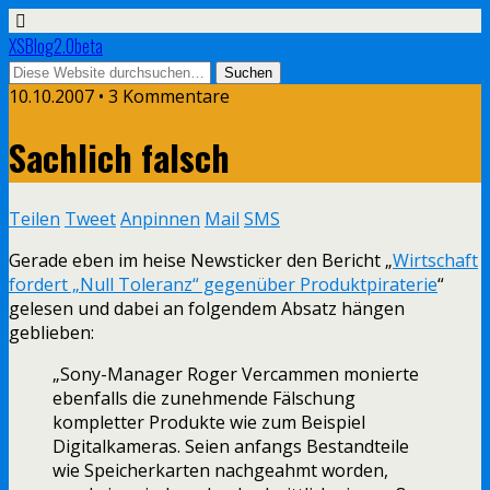
XSBlog2.0beta
10.10.2007 •
3 Kommentare
Sachlich falsch
Teilen
Tweet
Anpinnen
Mail
SMS
Gerade eben im heise Newsticker den Bericht „
Wirtschaft
fordert „Null Toleranz“ gegenüber Produktpiraterie
“
gelesen und dabei an folgendem Absatz hängen
geblieben:
„Sony-Manager Roger Vercammen monierte
ebenfalls die zunehmende Fälschung
kompletter Produkte wie zum Beispiel
Digitalkameras. Seien anfangs Bestandteile
wie Speicherkarten nachgeahmt worden,