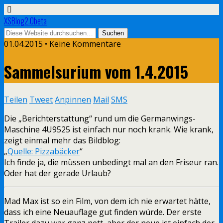
XSBlog2.0beta
01.04.2015 •
Keine Kommentare
Sammelsurium vom 1.4.2015
Teilen
Tweet
Anpinnen
Mail
SMS
Die „Berichterstattung“ rund um die Germanwings-
Maschine 4U9525 ist einfach nur noch krank. Wie krank,
zeigt einmal mehr das Bildblog:
„
Quelle: Pizzabäcker
“
Ich finde ja, die müssen unbedingt mal an den Friseur ran.
Oder hat der gerade Urlaub?
Mad Max ist so ein Film, von dem ich nie erwartet hätte,
dass ich eine Neuauflage gut finden würde. Der erste
Trailer dazu war ganz nett, aber der neue ist einfach der