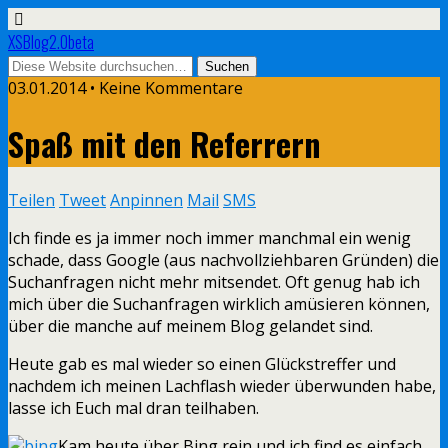
XSBlog2.0beta
03.01.2014 •
Keine Kommentare
Spaß mit den Referrern
Teilen
Tweet
Anpinnen
Mail
SMS
Ich finde es ja immer noch immer manchmal ein wenig
schade, dass Google (aus nachvollziehbaren Gründen) die
Suchanfragen nicht mehr mitsendet. Oft genug hab ich
mich über die Suchanfragen wirklich amüsieren können,
über die manche auf meinem Blog gelandet sind.
Heute gab es mal wieder so einen Glückstreffer und
nachdem ich meinen Lachflash wieder überwunden habe,
lasse ich Euch mal dran teilhaben.
Kam heute über Bing rein und ich find es einfach