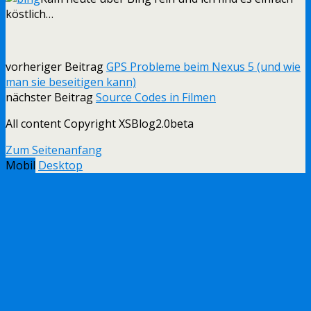
köstlich…
vorheriger Beitrag
GPS Probleme beim Nexus 5 (und wie
man sie beseitigen kann)
nächster Beitrag
Source Codes in Filmen
All content Copyright XSBlog2.0beta
Zum Seitenanfang
Mobil
Desktop