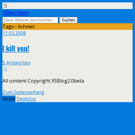
XSBlog2.0beta
Tags › Achmet
11.03.2008
I kill you!
5 Antworten
All content Copyright XSBlog2.0beta
Zum Seitenanfang
Mobil
Desktop