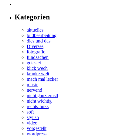
Kategorien
aktuelles
bildbearbeitung
dies und das
Diverses
fotografie
fundsachen
getestet
klick wech
kranke welt
mach mal lecker
music
nervend
nicht ganz ernstl
nicht wichtig
rechts-links
soft
stylish
video
vorgestellt
wordpress