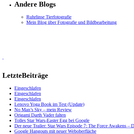
Andere Blogs
Ruhrlinse Tierfotografie
Mein Blog über Fotografie und Bildbearbeitung
Letzte
Beiträge
Eingeschlafen
Eingeschlafen
Eingeschlafen
Lenovo Yoga Book im Test (Update)
No Man’s Sky – mein Review
Origami Darth Vader falten
Tolles Star Wars-Easter Egg bei Google
Der neue Trailer: Star Wars Episode 7: The Force Awakens –
Google Hangouts mit neuer Weboberfläche