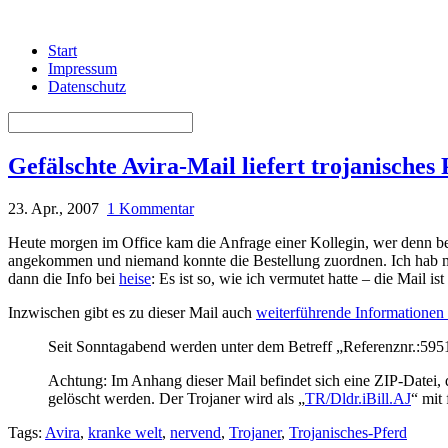
Start
Impressum
Datenschutz
Gefälschte Avira-Mail liefert trojanisches 
23. Apr., 2007
1 Kommentar
Heute morgen im Office kam die Anfrage einer Kollegin, wer denn be
angekommen und niemand konnte die Bestellung zuordnen. Ich hab mir
dann die Info bei
heise
: Es ist so, wie ich vermutet hatte – die Mail 
Inzwischen gibt es zu dieser Mail auch
weiterführende Informationen
Seit Sonntagabend werden unter dem Betreff „Referenznr.:595
Achtung: Im Anhang dieser Mail befindet sich eine ZIP-Datei, 
gelöscht werden. Der Trojaner wird als „
TR/Dldr.iBill.AJ
“ mit
Tags:
Avira
,
kranke welt
,
nervend
,
Trojaner
,
Trojanisches-Pferd