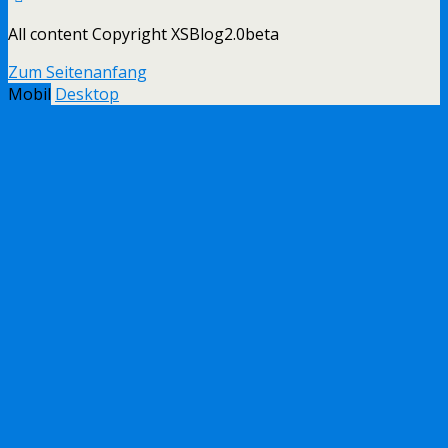
All content Copyright XSBlog2.0beta
Zum Seitenanfang
Mobil
Desktop