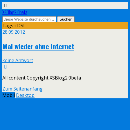
XSBlog2.0beta
Tags › DSL
28.09.2012
Mal wieder ohne Internet
keine Antwort
All content Copyright XSBlog2.0beta
Zum Seitenanfang
Mobil
Desktop