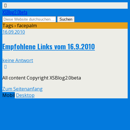
XSBlog2.0beta
Tags › facepalm
16.09.2010
Empfohlene Links vom 16.9.2010
keine Antwort
All content Copyright XSBlog2.0beta
Zum Seitenanfang
Mobil
Desktop