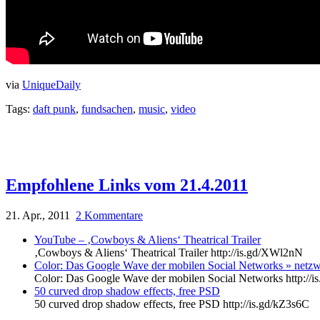
via
UniqueDaily
Tags:
daft punk
,
fundsachen
,
music
,
video
Empfohlene Links vom 21.4.2011
21. Apr., 2011
2 Kommentare
YouTube – ‚Cowboys & Aliens‘ Theatrical Trailer
‚Cowboys & Aliens‘ Theatrical Trailer http://is.gd/XWl2nN
Color: Das Google Wave der mobilen Social Networks » netzw
Color: Das Google Wave der mobilen Social Networks http://i
50 curved drop shadow effects, free PSD
50 curved drop shadow effects, free PSD http://is.gd/kZ3s6C