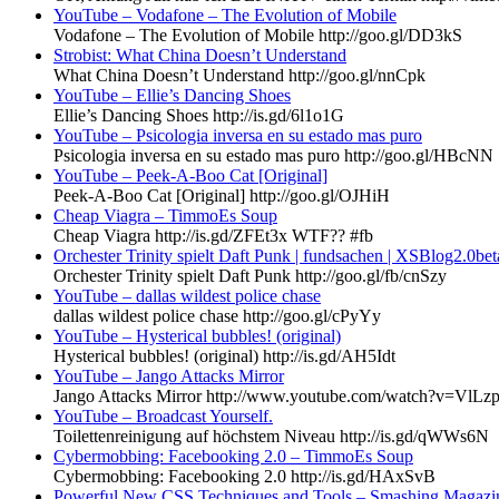
YouTube – Vodafone – The Evolution of Mobile
Vodafone – The Evolution of Mobile http://goo.gl/DD3kS
Strobist: What China Doesn’t Understand
What China Doesn’t Understand http://goo.gl/nnCpk
YouTube – Ellie’s Dancing Shoes
Ellie’s Dancing Shoes http://is.gd/6l1o1G
YouTube – Psicologia inversa en su estado mas puro
Psicologia inversa en su estado mas puro http://goo.gl/HBcNN
YouTube – Peek-A-Boo Cat [Original]
Peek-A-Boo Cat [Original] http://goo.gl/OJHiH
Cheap Viagra – TimmoEs Soup
Cheap Viagra http://is.gd/ZFEt3x WTF?? #fb
Orchester Trinity spielt Daft Punk | fundsachen | XSBlog2.0bet
Orchester Trinity spielt Daft Punk http://goo.gl/fb/cnSzy
YouTube – dallas wildest police chase
dallas wildest police chase http://goo.gl/cPyYy
YouTube – Hysterical bubbles! (original)
Hysterical bubbles! (original) http://is.gd/AH5Idt
YouTube – Jango Attacks Mirror
Jango Attacks Mirror http://www.youtube.com/watch?v=Vl
YouTube – Broadcast Yourself.
Toilettenreinigung auf höchstem Niveau http://is.gd/qWWs6N
Cybermobbing: Facebooking 2.0 – TimmoEs Soup
Cybermobbing: Facebooking 2.0 http://is.gd/HAxSvB
Powerful New CSS Techniques and Tools – Smashing Magazi