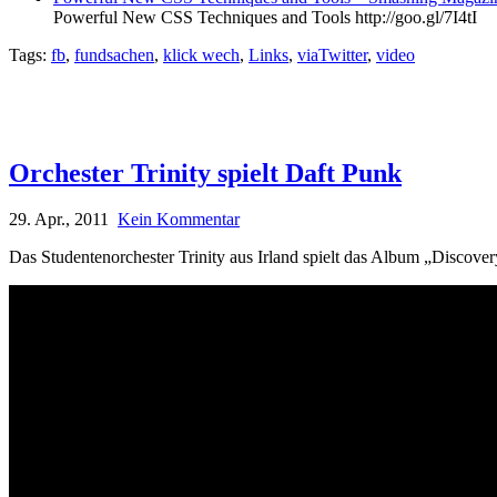
Powerful New CSS Techniques and Tools http://goo.gl/7I4tI
Tags:
fb
,
fundsachen
,
klick wech
,
Links
,
viaTwitter
,
video
Orchester Trinity spielt Daft Punk
29. Apr., 2011
Kein Kommentar
Das Studentenorchester Trinity aus Irland spielt das Album „Discove