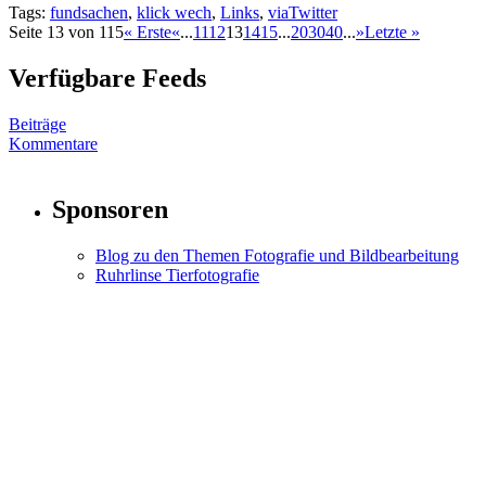
Tags:
fundsachen
,
klick wech
,
Links
,
viaTwitter
Seite 13 von 115
« Erste
«
...
11
12
13
14
15
...
20
30
40
...
»
Letzte »
Verfügbare Feeds
Beiträge
Kommentare
Sponsoren
Blog zu den Themen Fotografie und Bildbearbeitung
Ruhrlinse Tierfotografie