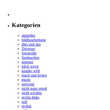
Kategorien
aktuelles
bildbearbeitung
dies und das
Diverses
fotografie
fundsachen
getestet
klick wech
kranke welt
mach mal lecker
music
nervend
nicht ganz ernstl
nicht wichtig
rechts-links
soft
stylish