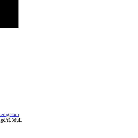
ertig.com
s.gd/rL3duL