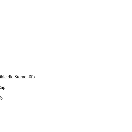
le die Sterne. #fb
Cap
fb