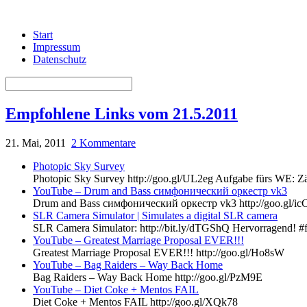
Start
Impressum
Datenschutz
Empfohlene Links vom 21.5.2011
21. Mai, 2011
2 Kommentare
Photopic Sky Survey
Photopic Sky Survey http://goo.gl/UL2eg Aufgabe fürs WE: Zäh
YouTube – ‪Drum and Bass симфонический оркестр vk3‬‏
Drum and Bass симфонический оркестр vk3 http://goo.gl/ic
SLR Camera Simulator | Simulates a digital SLR camera
SLR Camera Simulator: http://bit.ly/dTGShQ Hervorragend! #
YouTube – ‪Greatest Marriage Proposal EVER!!!‬‏
Greatest Marriage Proposal EVER!!! http://goo.gl/Ho8sW
YouTube – ‪Bag Raiders – Way Back Home‬‏
Bag Raiders – Way Back Home http://goo.gl/PzM9E
YouTube – ‪Diet Coke + Mentos FAIL‬‏
Diet Coke + Mentos FAIL http://goo.gl/XQk78