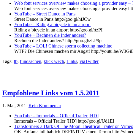
Web font services overview makes choosing a provider easy
Web font services overview makes choosing a provider easy ht
YouTube – ‪Street Dance in Paris‬‏
Street Dance in Paris http://goo.gl/hfJCw
YouTube – ‪Riding a bicycle in an airport‬‏
Riding a bicycle in an airport http://goo.gl/rtzPI
YouTube – Rechnen die Inder anders?
Rechnen die Inder anders? http://goo.gl/zLP9p
YouTube – LOL! Chinese sperm collecting machine
WTF? Die Chinesen machen mir Angst! http://youtu.be/W3G
Tags:
fb
,
fundsachen
,
klick wech
,
Links
,
viaTwitter
Empfohlene Links vom 1.5.2011
1. Mai, 2011
Kein Kommentar
YouTube – Immortals – Official Trailer [HD]
Immortals – Official Trailer [HD] http://goo.gl/Ud1El
Transformers 3 Dark Of The Moon Theatrical Trailer on Vime
OK, Anfang Juli hab ich DEFINITIV einen Termin http://vim