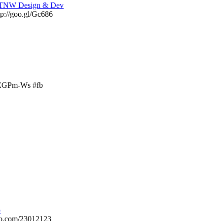
 – TNW Design & Dev
tp://goo.gl/Gc686
iEGPm-Ws #fb
o
eo.com/23012123