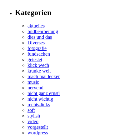
Kategorien
aktuelles
bildbearbeitung
dies und das
Diverses
fotografie
fundsachen
getestet
klick wech
kranke welt
mach mal lecker
music
nervend
nicht ganz ernstl
nicht wichtig
rechts-links
soft
stylish
video
vorgestellt
wordpress