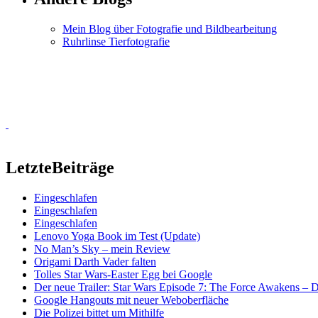
Mein Blog über Fotografie und Bildbearbeitung
Ruhrlinse Tierfotografie
Letzte
Beiträge
Eingeschlafen
Eingeschlafen
Eingeschlafen
Lenovo Yoga Book im Test (Update)
No Man’s Sky – mein Review
Origami Darth Vader falten
Tolles Star Wars-Easter Egg bei Google
Der neue Trailer: Star Wars Episode 7: The Force Awakens –
Google Hangouts mit neuer Weboberfläche
Die Polizei bittet um Mithilfe