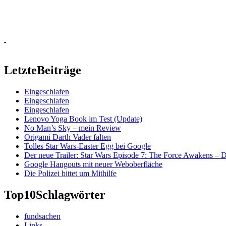
Letzte
Beiträge
Eingeschlafen
Eingeschlafen
Eingeschlafen
Lenovo Yoga Book im Test (Update)
No Man’s Sky – mein Review
Origami Darth Vader falten
Tolles Star Wars-Easter Egg bei Google
Der neue Trailer: Star Wars Episode 7: The Force Awakens –
Google Hangouts mit neuer Weboberfläche
Die Polizei bittet um Mithilfe
Top10
Schlagwörter
fundsachen
Links