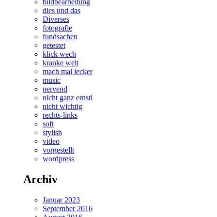
bildbearbeitung
dies und das
Diverses
fotografie
fundsachen
getestet
klick wech
kranke welt
mach mal lecker
music
nervend
nicht ganz ernstl
nicht wichtig
rechts-links
soft
stylish
video
vorgestellt
wordpress
Archiv
Januar 2023
September 2016