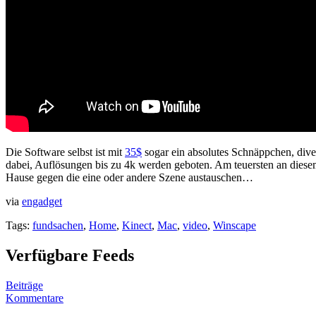
Die Software selbst ist mit
35$
sogar ein absolutes Schnäppchen, div
dabei, Auflösungen bis zu 4k werden geboten. Am teuersten an diese
Hause gegen die eine oder andere Szene austauschen…
via
engadget
Tags:
fundsachen
,
Home
,
Kinect
,
Mac
,
video
,
Winscape
Verfügbare Feeds
Beiträge
Kommentare