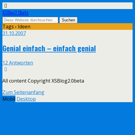
XSBlog2.0beta
Tags › Ideen
31.10.2007
Genial einfach – einfach genial
12 Antworten
All content Copyright XSBlog2.0beta
Zum Seitenanfang
Mobil
Desktop