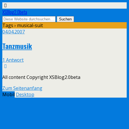
XSBlog2.0beta
Tags › musical-suit
04.04.2007
Tanzmusik
1 Antwort
All content Copyright XSBlog2.0beta
Zum Seitenanfang
Mobil
Desktop