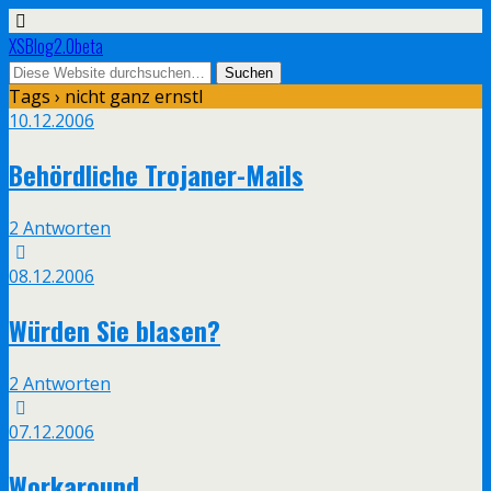
XSBlog2.0beta
Tags › nicht ganz ernstl
10.12.2006
Behördliche Trojaner-Mails
2 Antworten
08.12.2006
Würden Sie blasen?
2 Antworten
07.12.2006
Workaround