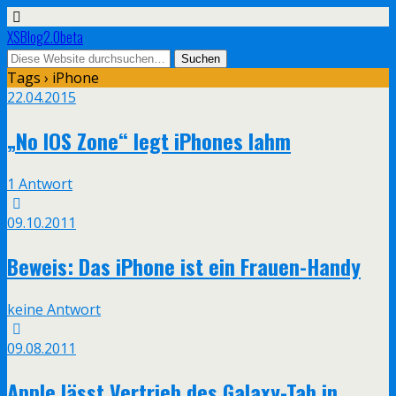
XSBlog2.0beta
Tags › iPhone
22.04.2015
„No IOS Zone“ legt iPhones lahm
1 Antwort
09.10.2011
Beweis: Das iPhone ist ein Frauen-Handy
keine Antwort
09.08.2011
Apple lässt Vertrieb des Galaxy-Tab in