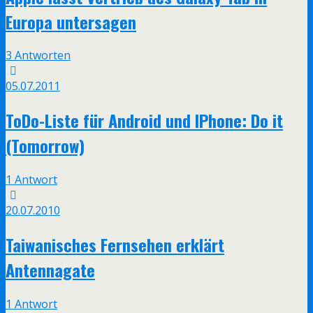
Europa untersagen
3 Antworten
05.07.2011
ToDo-Liste für Android und IPhone: Do it
(Tomorrow)
1 Antwort
20.07.2010
Taiwanisches Fernsehen erklärt
Antennagate
1 Antwort