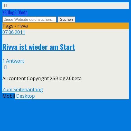
XSBlog2.0beta
Tags › rivva
07.06.2011
Rivva ist wieder am Start
1 Antwort
All content Copyright XSBlog2.0beta
Zum Seitenanfang
Mobil
Desktop