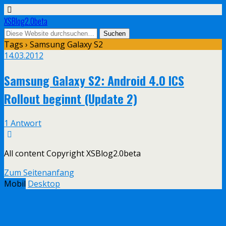
XSBlog2.0beta
Tags › Samsung Galaxy S2
14.03.2012
Samsung Galaxy S2: Android 4.0 ICS
Rollout beginnt (Update 2)
1 Antwort
All content Copyright XSBlog2.0beta
Zum Seitenanfang
Mobil
Desktop