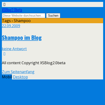
XSBlog2.0beta
Tags › Shampoo
22.09.2009
Shampoo im Blog
keine Antwort
All content Copyright XSBlog2.0beta
Zum Seitenanfang
Mobil
Desktop