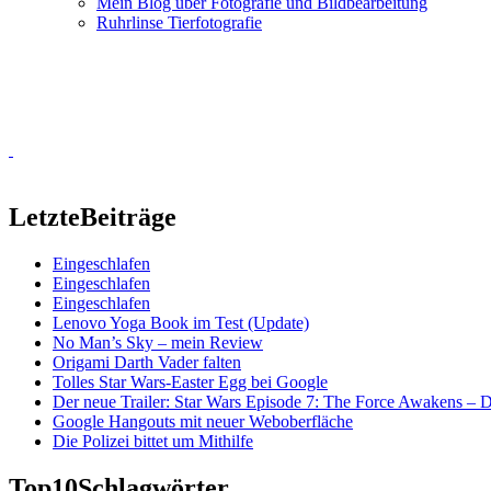
Mein Blog über Fotografie und Bildbearbeitung
Ruhrlinse Tierfotografie
Letzte
Beiträge
Eingeschlafen
Eingeschlafen
Eingeschlafen
Lenovo Yoga Book im Test (Update)
No Man’s Sky – mein Review
Origami Darth Vader falten
Tolles Star Wars-Easter Egg bei Google
Der neue Trailer: Star Wars Episode 7: The Force Awakens –
Google Hangouts mit neuer Weboberfläche
Die Polizei bittet um Mithilfe
Top10
Schlagwörter