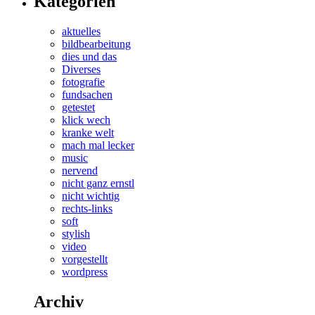
Kategorien
aktuelles
bildbearbeitung
dies und das
Diverses
fotografie
fundsachen
getestet
klick wech
kranke welt
mach mal lecker
music
nervend
nicht ganz ernstl
nicht wichtig
rechts-links
soft
stylish
video
vorgestellt
wordpress
Archiv